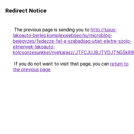
Redirect Notice
The previous page is sending you to
http://luxus-
lakoauto-berles.komplexwebseo.hu/microblog-
bejegyzes/fedezze-fel-a-szabadsag-utjat-eletre-szolo-
elmenyek-lakoauto-
kolcsonzesunkkel/nyirkarasz/JTFCJUJBJTVDJTNGSk
If you do not want to visit that page, you can
return to
the previous page
.