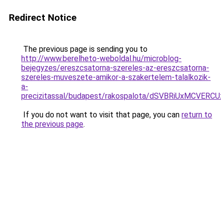
Redirect Notice
The previous page is sending you to
http://www.berelheto-weboldal.hu/microblog-
bejegyzes/ereszcsatorna-szereles-az-ereszcsatorna-
szereles-muveszete-amikor-a-szakertelem-talalkozik-
a-
precizitassal/budapest/rakospalota/dSVBRiUxMCV
If you do not want to visit that page, you can
return to
the previous page
.