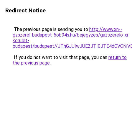
Redirect Notice
The previous page is sending you to
http://www.xn--
gzszerel-budapest-6ob94s.hu/bejegyzes/gazszerelo-xi-
kerulet-
budapest/budapest//JThGJUIwJUE2JTI0JTE4dCVCN
If you do not want to visit that page, you can
return to
the previous page
.