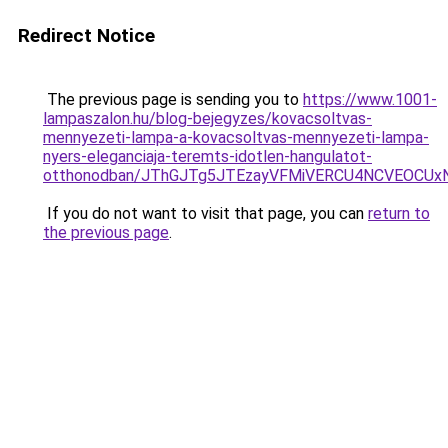
Redirect Notice
The previous page is sending you to
https://www.1001-
lampaszalon.hu/blog-bejegyzes/kovacsoltvas-
mennyezeti-lampa-a-kovacsoltvas-mennyezeti-lampa-
nyers-eleganciaja-teremts-idotlen-hangulatot-
otthonodban/JThGJTg5JTEzayVFMiVERCU4NCVEOCUx
If you do not want to visit that page, you can
return to
the previous page
.