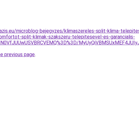
azis.eu/microblog-bejegyzes/klimaszereles-split-klima-telepit
omfortot-split-klimak-szakszeru-telepitesevel-es-garancialis-
k4lN0VfJUUwUSVBRCVEMQ%3D%3D/MyUyQiVBMSUxMEF4JUIy
he previous page
.