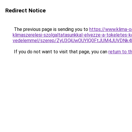
Redirect Notice
The previous page is sending you to
https://www.klima-o
klimaszerelesi-szolgaltatasunkkal-elvezze-a-tokeletes-k
vedelemmel/szerep/ZyU3QiUwOUYlQ0FtJUM4JUVDN
If you do not want to visit that page, you can
return to t