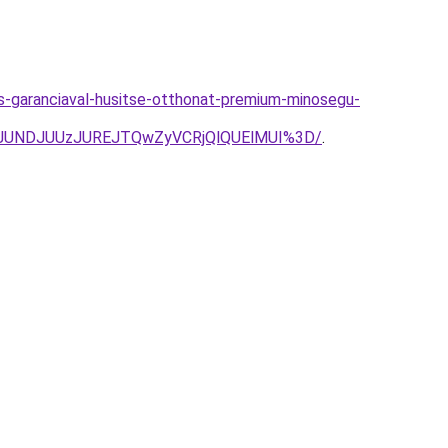
es-garanciaval-husitse-otthonat-premium-minosegu-
JUNDJUUzJUREJTQwZyVCRjQlQUElMUI%3D/
.