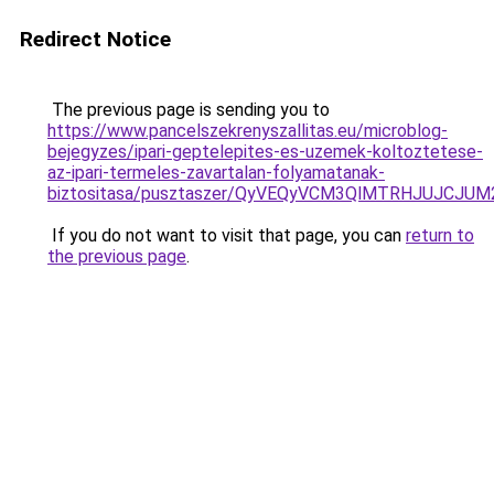
Redirect Notice
The previous page is sending you to
https://www.pancelszekrenyszallitas.eu/microblog-
bejegyzes/ipari-geptelepites-es-uzemek-koltoztetese-
az-ipari-termeles-zavartalan-folyamatanak-
biztositasa/pusztaszer/QyVEQyVCM3QlMTRHJUJCJU
If you do not want to visit that page, you can
return to
the previous page
.